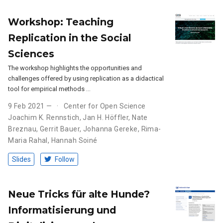
Workshop: Teaching
Replication in the Social
Sciences
The workshop highlights the opportunities and
challenges offered by using replication as a didactical
tool for empirical methods …
9 Feb 2021 —
Center for Open Science
Joachim K. Rennstich
,
Jan H. Höffler
,
Nate
Breznau
,
Gerrit Bauer
,
Johanna Gereke
,
Rima-
Maria Rahal
,
Hannah Soiné
Slides
Follow
Neue Tricks für alte Hunde?
Informatisierung und