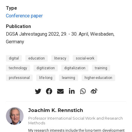
Type
Conference paper
Publication
DGSA Jahrestagung 2022, 29. - 30. April, Wiesbaden,
Germany
digital
education
literacy
social-work
technology
digitization
digitalization
training
professional
life-long
learning
higher-education
Joachim K. Rennstich
Professor International Social Work and Research
Methods
My research interests include the long-term development