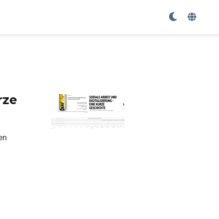
rze
en