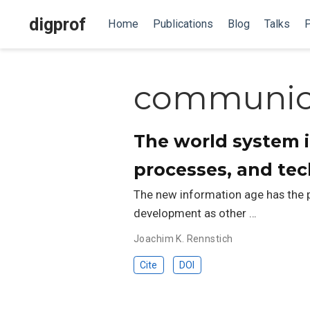
digprof
Home
Publications
Blog
Talks
P
communic
The world system i
processes, and te
The new information age has the po
development as other …
Joachim K. Rennstich
Cite
DOI