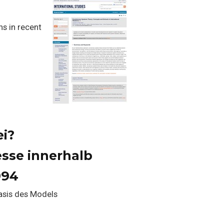
ns in recent
i?
sse innerhalb
994
asis des Models