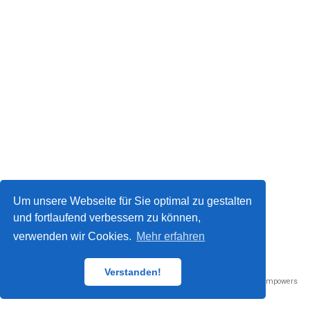
Um unsere Webseite für Sie optimal zu gestalten
und fortlaufend verbessern zu können,
verwenden wir Cookies.
Mehr erfahren
Datenschutz / Impressum
© 2023
Verstanden!
Published with
Wowchemy
— the free,
open source
website builder that empowers
creators.