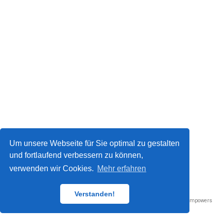
Um unsere Webseite für Sie optimal zu gestalten
und fortlaufend verbessern zu können,
verwenden wir Cookies.
Mehr erfahren
Datenschutz / Impressum
© 2023
Verstanden!
Published with
Wowchemy
— the free,
open source
website builder that empowers
creators.